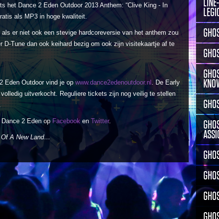
LINE
ts het Dance 2 Eden Outdoor 2013 Anthem: “Clive King - In
LEGI
tis als MP3 in hoge kwaliteit.
GHOS
als er niet ook een stevige hardcoreversie van het anthem zou
D-Tune dan ook keihard bezig om ook zijn visitekaartje af te
GHOS
GHOS
KNO
e 2 Eden Outdoor vind je op
www.dance2edenoutdoor.nl
. De Early
volledig uitverkocht. Reguliere tickets zijn nog veilig te stellen
GHOS
.
je Dance 2 Eden op
Facebook
en
Twitter
.
GHOS
ASSI
Of A New Land…
GHOS
GHO
GHOS
GHOS