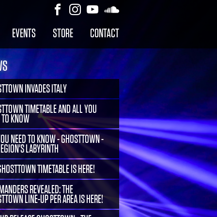
EVENTS
STORE
CONTACT
WS
TTOWN INVADES ITALY
TTOWN TIMETABLE AND ALL YOU
 TO KNOW
YOU NEED TO KNOW - GHOSTTOWN -
LEGION'S LABYRINTH
GHOSTTOWN TIMETABLE IS HERE!
ANDERS REVEALED: THE
TTOWN LINE-UP PER AREA IS HERE!