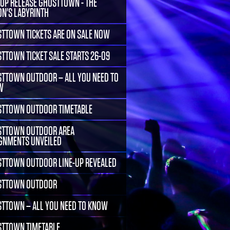
-UP RELEASE GHOSTTOWN - THE
ON'S LABYRINTH
TTOWN TICKETS ARE ON SALE NOW
TTOWN TICKET SALE STARTS 26-09
TTOWN OUTDOOR – ALL YOU NEED TO
W
TTOWN OUTDOOR TIMETABLE
TTOWN OUTDOOR AREA
GNMENTS UNVEILED
TTOWN OUTDOOR LINE-UP REVEALED
STTOWN OUTDOOR
TTOWN – ALL YOU NEED TO KNOW
TTOWN TIMETABLE