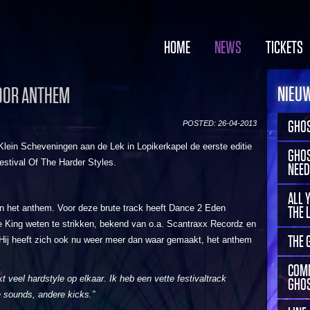
HOME
NEWS
TICKETS
NIEU
DOOR ANTHEM
GHOS
POSTED: 26-04-2013
n Klein Scheveningen aan de Lek in Lopikerkapel de eerste editie
GHOS
stival Of The Harder Styles.
NEED
ALL 
an het anthem. Voor deze brute track heeft Dance 2 Eden
THE 
e King weten te strikken, bekend van o.a. Scantraxx Recordz en
THE 
 Hij heeft zich ook nu weer meer dan waar gemaakt, het anthem
COMM
kt veel hardstyle op elkaar. Ik heb een vette festivaltrack
GHOS
 sounds, andere kicks.”