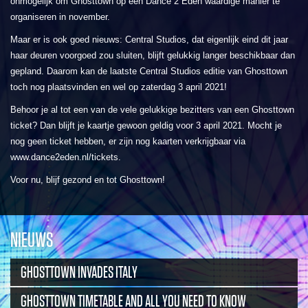
onmogelijk om Ghosttown op een Dance 2 Eden waardige manier te
organiseren in november.
Maar er is ook goed nieuws: Central Studios, dat eigenlijk eind dit jaar
haar deuren voorgoed zou sluiten, blijft gelukkig langer beschikbaar dan
gepland. Daarom kan de laatste Central Studios editie van Ghosttown
toch nog plaatsvinden en wel op zaterdag 3 april 2021!
Behoor je al tot een van de vele gelukkige bezitters van een Ghosttown
ticket? Dan blijft je kaartje gewoon geldig voor 3 april 2021. Mocht je
nog geen ticket hebben, er zijn nog kaarten verkrijgbaar via
www.dance2eden.nl/tickets.
Voor nu, blijf gezond en tot Ghosttown!
NIEUWS
GHOSTTOWN INVADES ITALY
GHOSTTOWN TIMETABLE AND ALL YOU NEED TO KNOW