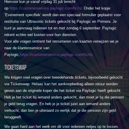
Hiervoor kun je vanaf vrijdag 31 juli terecht
op
https://customerservice.paylogic.com/hc/nl
. Onder het kopje
‘Evenement specifiek’ wordt dan een speciaal formulier geplaatst voor
restitutie van Ultrasonic tickets gekocht bij Paylogic en Primera. Je
kunt je aanvraag indienen tot en met zondag 6 september. Paylogic
rekent echter wel kosten voor hun diensten.
Voor alle vragen omtrent het retourneren van kaarten verwijzen we je
naar de klantenservice van
Paylogic,
https://customerservice.paylogic.com/hc/nl
.
TICKETSWAP
We krijgen veel vragen over tweedehands tickets, bijvoorbeeld gekocht
via Ticketswap. Helaas kan het aankoopbedrag alleen retour worden
geven aan de originele koper die het ticket via Paylogic heeft gekocht.
Heb je het ticket bij iemand anders gekocht, dan moet je bij die persoon
je geld terug vragen. En heb je je ticket juist aan iemand anders
verkocht, dan ben je uiteraard zo eerlijk dat je die persoon zijn geld
teruggeeft.
We gaan hard aan het werk om dit voor iedereen netjes op te lossen.