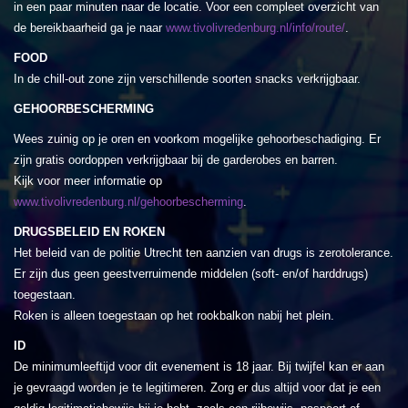
in een paar minuten naar de locatie. Voor een compleet overzicht van
de bereikbaarheid ga je naar
www.tivolivredenburg.nl/info/route/
.
FOOD
In de chill-out zone zijn verschillende soorten snacks verkrijgbaar.
GEHOORBESCHERMING
Wees zuinig op je oren en voorkom mogelijke gehoorbeschadiging. Er
zijn gratis oordoppen verkrijgbaar bij de garderobes en barren.
Kijk voor meer informatie op
www.tivolivredenburg.nl/gehoorbescherming
.
DRUGSBELEID EN ROKEN
Het beleid van de politie Utrecht ten aanzien van drugs is zerotolerance.
Er zijn dus geen geestverruimende middelen (soft- en/of harddrugs)
toegestaan.
Roken is alleen toegestaan op het rookbalkon nabij het plein.
ID
De minimumleeftijd voor dit evenement is 18 jaar. Bij twijfel kan er aan
je gevraagd worden je te legitimeren. Zorg er dus altijd voor dat je een