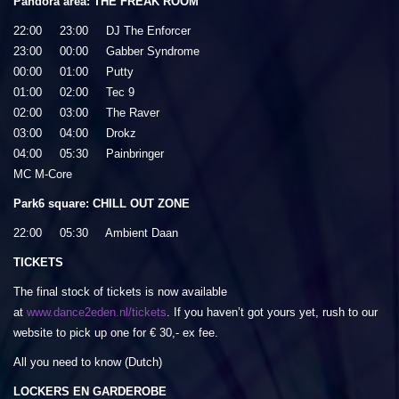
Pandora area: THE FREAK ROOM
22:00 23:00 DJ The Enforcer
23:00 00:00 Gabber Syndrome
00:00 01:00 Putty
01:00 02:00 Tec 9
02:00 03:00 The Raver
03:00 04:00 Drokz
04:00 05:30 Painbringer
MC M-Core
Park6 square: CHILL OUT ZONE
22:00 05:30 Ambient Daan
TICKETS
The final stock of tickets is now available
at
www.dance2eden.nl/tickets
. If you haven’t got yours yet, rush to our
website to pick up one for € 30,- ex fee.
All you need to know (Dutch)
LOCKERS EN GARDEROBE